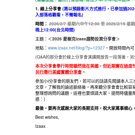
1. 線上分享會
(將以預錄影片方式進行，已參加過20
入部落格觀看，不需報名)
時間：
2026/2/7 星期六中午12:00 至 2026/2/15 
晚上12:00(台北時間)
主題：＜
2026 愛榭克izaax趨勢投資分享會
＞
地點：
www.izaax.net/blog/?p=12327
，開放時間內可
(Q&A的部分會於線上分享會演講開放告一段落後，另
本次分享會舉行時間雖然我在美國，但近期實在過度
另行舉行美國實體分享會
。
參加小i分享會的朋友們，若可以的話請先閱讀本人三
文章，了解我的論述脈絡後，再來聽分享會會比較容易
整理想詢問的議題，這裡也要煩請大家，提問時儘量簡
惑：)
最後，要再次感謝大家的長期支持，祝大家萬事順心
Best wishes,
Izaax