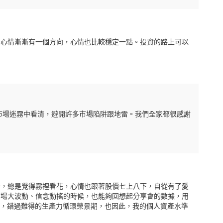
的心情漸漸有一個方向，心情也比較穏定一點。投資的路上可以
市場迷霧中看清，避開許多市場陷阱跟地雷。我們全家都很感謝
場，總是覺得霧裡看花，心情也跟著股價七上八下，自從有了愛
市場大波動、信念動搖的時候，也能夠回想起分享會的數據，用
空，錯過難得的生產力循環榮景期，也因此，我的個人資產水準