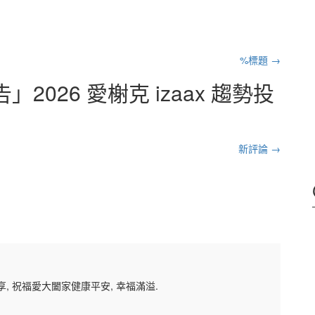
%標題
→
」2026 愛榭克 izaax 趨勢投
新評論 →
, 祝福愛大闔家健康平安, 幸福滿溢.