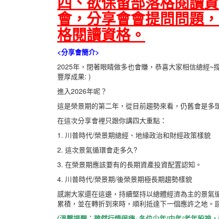
四、欲保留部落格閱讀資
會，分享會會提問問題，
格閱讀資格。
<分享會簡介>
2025年，閉著眼睛做多也會賺，恭喜大家相信總經
豐厚成果: )
進入2026年呢？
這是榮景期的第二年，從目前趨勢來看，仍舊會是多
在這次分享會裡只跟你講四大重點：
1. 川普時代/榮景期總經、地緣政治和財經政策樣貌
2. 這次景氣循環會走多久?
3. 在榮景期應該要有的長期資產投資配置認知。
4. 川普時代/榮景期/後榮景期極長期趨勢樣貌
感謝大家還在這邊，持續堅持以總體經濟為主的景氣
累積，並在轉折到來時，順利抵達下一個應許之地。感
(溫馨提醒：雖然行情很嗨~各位少年/中年/老年股神