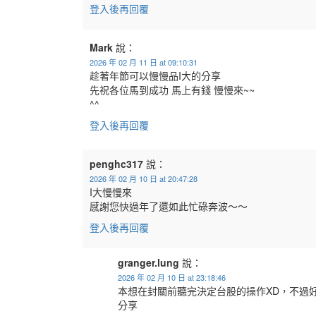
登入後再回覆
Mark
說：
2026 年 02 月 11 日 at 09:10:31
趁著年節可以慢慢品I大的分享
先祝各位馬到成功 馬上有錢 慢慢來~~
^^
登入後再回覆
penghc317
說：
2026 年 02 月 10 日 at 20:47:28
I大慢慢來
感謝您快過年了還如此忙碌奔波～～
登入後再回覆
granger.lung
說：
2026 年 02 月 10 日 at 23:18:46
本想在封關前聽完決定台股的操作XD，不過
分享