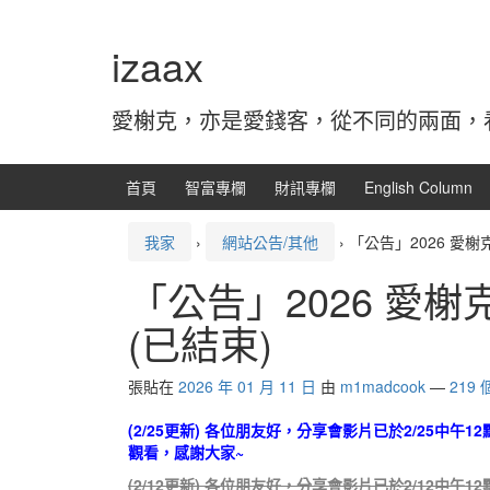
跳
跳
轉
到
izaax
到
主
內
功
容
能
愛榭克，亦是愛錢客，從不同的兩面，
表
首頁
智富專欄
財訊專欄
English Column
我家
›
網站公告/其他
›
「公告」2026 愛榭克
「公告」2026 愛榭克
(已結束)
張貼在
2026 年 01 月 11 日
由
m1madcook
—
219
(2/25更新) 各位朋友好，分享會影片已於2/25中午1
觀看，感謝大家~
(2/12更新) 各位朋友好，分享會影片已於2/12中午1