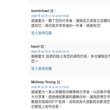
leemichael
說：
2026 年 02 月 21 日 at 02:19:08
感謝愛大，聽了您的分享後，讓我從又貪婪又恐懼
遇到您，真的是非常幸福的一件事，感謝有您!
登入後再回覆
kaori
說：
2026 年 02 月 21 日 at 00:18:19
謝謝愛大 投資的路上有您的真知灼見，多次讓我在
您～
登入後再回覆
Melissa Young
說：
2026 年 02 月 18 日 at 12:13:42
謝謝愛大一直以來願意持續舉辦分享會，以前看市
大分享會，透過總經數據和邏輯分析，讓我即使在
數據支撐我的ETF投資，沒有因為大波動而全數清
也實質上有所改善。