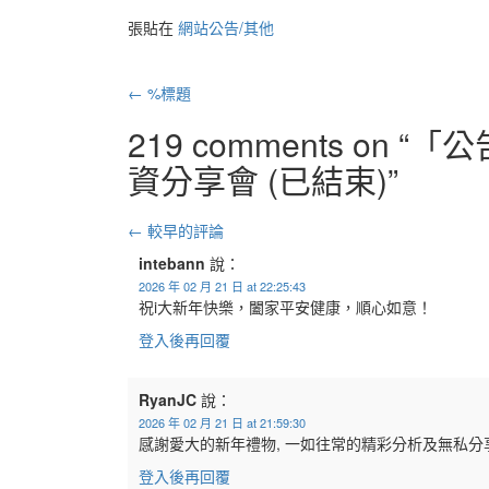
張貼在
網站公告/其他
郵
←
%標題
政
219 comments on “
「公告
資分享會 (已結束)
”
導
航
評
← 較早的評論
intebann
說：
論
2026 年 02 月 21 日 at 22:25:43
祝i大新年快樂，闔家平安健康，順心如意！
導
登入後再回覆
航
RyanJC
說：
2026 年 02 月 21 日 at 21:59:30
感謝愛大的新年禮物, 一如往常的精彩分析及無私分享
登入後再回覆