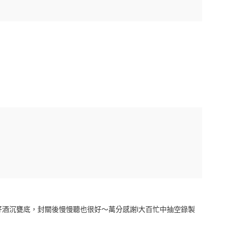
好酒沉甕底，封關後慢慢聽也很好～萬分感謝i大百忙中抽空錄製