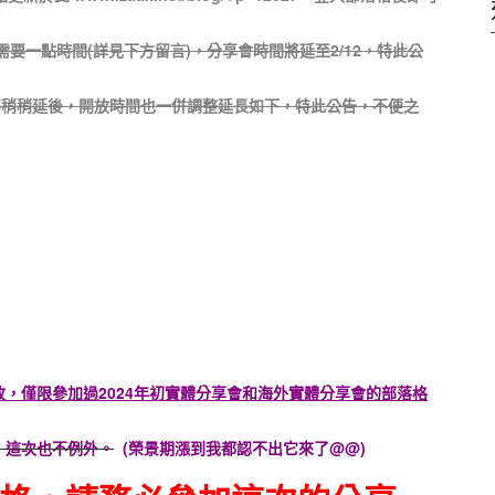
還需要一點時間(
詳見下方留言
)，分享會時間將延至2/12，特此公
時間將稍稍延後，開放時間也一併調整延長如下，特此公告，不便之
放，僅限參加過2024年初實體分享會和海外實體分享會的部落格
，這次也不例外。
(榮景期漲到我都認不出它來了@@)