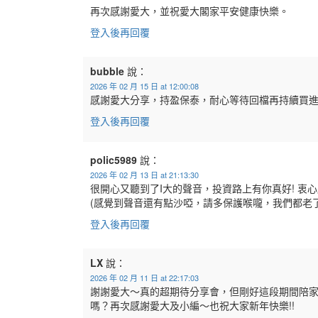
再次感謝愛大，並祝愛大閣家平安健康快樂。
登入後再回覆
bubble
說：
2026 年 02 月 15 日 at 12:00:08
感謝愛大分享，持盈保泰，耐心等待回檔再持續買
登入後再回覆
polic5989
說：
2026 年 02 月 13 日 at 21:13:30
很開心又聽到了I大的聲音，投資路上有你真好! 衷心感
(感覺到聲音還有點沙啞，請多保護喉嚨，我們都老了
登入後再回覆
LX
說：
2026 年 02 月 11 日 at 22:17:03
謝謝愛大～真的超期待分享會，但剛好這段期間陪家
嗎？再次感謝愛大及小編～也祝大家新年快樂!!