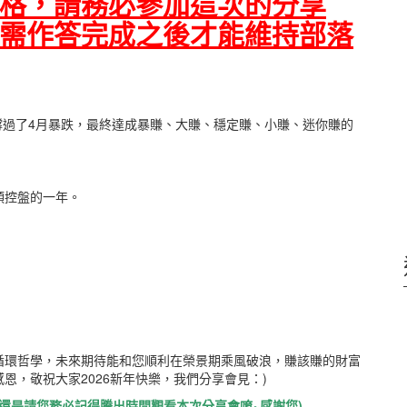
格，請務必參加這次的分享
需作答完成之後才能維持部落
~撐過了4月暴跌，最終達成暴賺、大賺、穩定賺、小賺、迷你賺的
頭控盤的一年。
循環哲學，未來期待能和您順利在榮景期乘風破浪，賺該賺的財富
恩，敬祝大家2026新年快樂，我們分享會見：)
，還是請您務必記得騰出時間觀看本次分享會唷~感謝您)