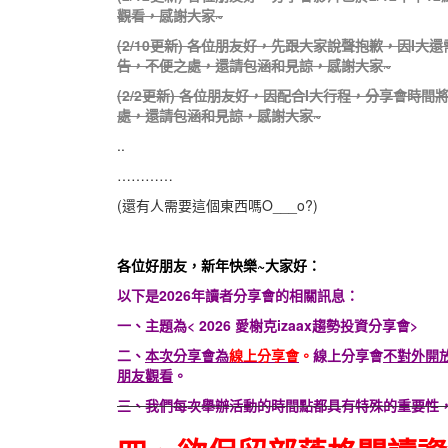
觀看，感謝大家~
(2/10更新) 各位朋友好，先跟大家說聲抱歉，因I大
告，不便之處，還請包涵和見諒，感謝大家~
(2/2更新) 各位朋友好，因配合I大行程，分享會
處，還請包涵和見諒，感謝大家~
..
…………
(還有人需要這個東西嗎O___o?)
各位好朋友，新年快樂~大家好：
以下是2026年讀者分享會的相關訊息：
一、主題為< 2026 愛榭克izaax趨勢投資分享會>
二、
本次分享會為
線上分享會
。
線上分享會
不對外開
朋友觀看
。
三、我們每次舉辦活動的時間點都具有特殊的重要性