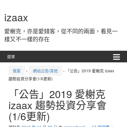
跳
跳
轉
到
izaax
到
主
內
功
容
能
愛榭克，亦是愛錢客，從不同的兩面，看見一
表
樣又不一樣的存在
選單
我家
›
網站公告/其他
›
「公告」2019 愛榭克 izaax
趨勢投資分享會(1/6更新)
「公告」2019 愛榭克
izaax 趨勢投資分享會
(1/6更新)