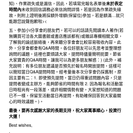
知)、作業疏失或是漏信，因此，若填寫完報名表單後
未於表定
時間內
未收到回信請務必來信詢問詳情，若是因為作業疏失緣
故，則附上證明後將採額外增額(保留位)參加，若是額滿…就只
能跟您說聲抱歉啦><
五、參加小i分享會的朋友們，若可以的話請先閱讀本人著作(若
無購買可洽各大圖書館或書店應該都有)或雜誌專欄相關文章，
了解我的論述脈絡後，再來聽分享會會比較容易吸收內容。此
外，分享會都會有Q&A時間，各位好朋友可以先思考並整理想
詢問的議題，這裡也要煩請大家，提問時儘量簡明扼要，節省
大家寶貴的Q&A時間，讓我可以為更多朋友解惑：) (此外，補
充說明：有多位朋友建議是否預先於報名時開放提問，這樣可
以簡短當日Q&A提問時間。經考量後本次分享會仍採舊制，原
因主要有二：1. 即使預先提問，當日仍得重述問題內容，只是
提問者變成主辦方，能夠節省的時間有限 2. 因為報名和活動當
日時程尚有一段落差，或許相關情勢有變，大家想知道的問題
已不一樣，保留至活動當日再提問，有助確保回答到大家最關
心的時效議題。)。
最後，要再次感謝大家的長期支持，祝大家萬事順心，投資行
大運！
Best wishes,