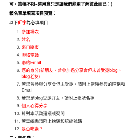
可，篇幅不限~這用意只是讓我們能更了解彼此而已：)
報名表單填寫項目預覽：
以下
紅字
為必填項目
參加場次
姓名
來自縣市
聯絡電話
聯絡Email
您的身分(新朋友、曾參加過分享會但未曾受邀blog、
blog老友)
若您曾參與分享會但未受邀，請附上當時參與的暱稱和
Email
若您是blog受邀好友，請附上帳號名稱
個人心得分享
針對本活動建議或疑問
若需統編請附上抬頭和統編號碼
是否吃素？
二、報名費：