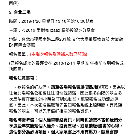
回函)
5. 台北二場
時間：2019/1/20 星期日 13:10開始16:00結束
主題：＜2019 愛榭克 izaax 趨勢投資＞分享會
地點：台北市建國南路二段231號 文化大學推廣教育部 大夏館
B1國際會議廳
報名表單：
(本場次報名及候補人數已額滿)
(已報名成功的最遲會在 2018/12/14 星期五 午夜前收到報名成
功回函)
報名注意事項：
一、欲報名的好友們，
請至各場報名表單(請點我)
填寫，因為以
往台北場報名公布後往往很快就額滿，因此很多向隅的朋友多
次反映實在無法24小時緊盯網站動態，能否報名成功流於運
氣，因此，本次報名採取預先告知報名系統上線時間。有意願
報名的朋友，可以先準備好相關的報名資訊。
報名時需準備：個人簡單聯絡資訊，同時也請您不吝和我們分
享這些年來簡短個人簡介、投資歷程、或是讀版/讀書的心得，
這個部分為必填項目，但大家填寫上不用有壓力，隨意寫即