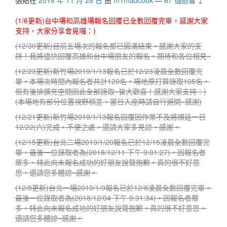
張貼在
2018 年 11 月 28 日
由
m1madcook
—
67 個迴響 ↓
(1/6更新)台中場和高雄場報名回覆已全數回覆完畢，感謝大家
支持，大家分享會見囉：)
(12/30更新)目前五場次的報名都已圓滿結束，感謝大家的支
持！我將儘快回覆高雄和台中場朋友的報名，期待和各位相見~
(12/23更新)新竹場2019/1/13報名已於12/23凌晨全數回覆完
畢，本場次時間內報名者共計120名，場地原打算錄取105名，
但有後排擴充空間因此全部錄取~皆大歡喜！感謝大家支持：)
(本場地有部分位置視野稍差，當日入座時請自行避開~感謝)
(12/21更新)新竹場2019/1/13報名回覆因作業不及將順延一日
12/22(六)完成，不便之處，還請大家多見諒，感謝。
(12/15更新)台北二場2019/1/20報名已於12/15凌晨全數回覆完
畢，最後一位錄取者為(2018/12/11 下午 9:01:27)，因報名者
眾多，特此向未報名成功的好朋友說聲抱歉，真的很不好意
思，還請您多體諒~感謝。
(12/8更新)台北一場2019/1/9報名已於12/8凌晨全數回覆完畢，
最後一位錄取者為(2018/12/04 下午 9:31:34)，因報名者眾
多，特此向未報名成功的好朋友說聲抱歉，真的很不好意思，
還請您多體諒~感謝。