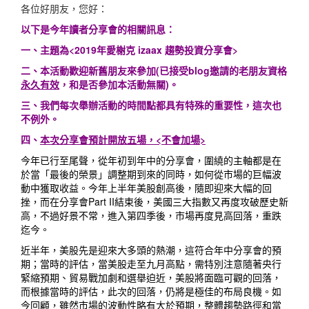
各位好朋友，您好：
以下是今年讀者分享會的相關訊息：
一、主題為<2019年愛榭克 izaax 趨勢投資分享會>
二、本活動歡迎新舊朋友來參加(已接受blog邀請的老朋友資格
永久有效
，和是否參加本活動無關)。
三、我們每次舉辦活動的時間點都具有特殊的重要性，這次也
不例外。
四、
本次分享會預計開放五場，<不會加場>
今年已行至尾聲，從年初到年中的分享會，圍繞的主軸都是在
於當「最後的榮景」調整期到來的同時，如何從市場的巨幅波
動中獲取收益。今年上半年美股創高後，隨即迎來大幅的回
挫，而在分享會Part II結束後，美國三大指數又再度攻破歷史新
高，不過好景不常，進入第四季後，市場再度見高回落，重跌
迄今。
近半年，美股先是迎來大多頭的熱潮，這符合年中分享會的預
期；當時的評估，當美股走至九月高點，需特別注意隨著央行
緊縮預期、貿易戰加劇和選舉迫近，美股將面臨可觀的回落，
而根據當時的評估，此次的回落，仍將是極佳的布局良機。如
今回顧，雖然市場的波動性略有大於預期，整體趨勢路徑和當