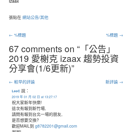
Izaax
張貼在
網站公告/其他
郵
←
%標題
%標題
→
政
67 comments on “
「公告」
2019 愛榭克 izaax 趨勢投資
導
分享會(1/6更新)
”
航
評
← 較早的評論
新評論 →
說：
論
LeoC
2019 年 01 月 02 日 at 13:27:17
祝大家新年快樂!
導
這次有報到新竹場,
航
請問有報到台北一場的朋友,
是否想要交換?
歡迎MAIL到
g8782201@gmail.com
謝謝!