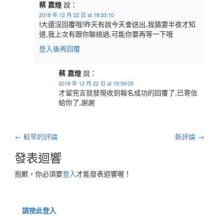
蔡 嘉煌
說：
2018 年 12 月 22 日 at 19:33:10
I大還沒回覆哦!昨天有說今天會送出,我猜要半夜才知
道,我上次有跟你聯絡過,可能你要再等一下哦
登入後再回覆
蔡 嘉煌
說：
2018 年 12 月 22 日 at 19:39:05
才留完言就發現收到報名成功的回覆了,已寄信
給你了,謝謝
評
← 較早的評論
新評論 →
論
發表迴響
導
抱歉，你必須要
登入
才能發表迴響喔！
航
請按此登入