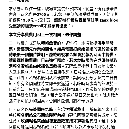
本活動和以往一樣，現場會提供茶水飲料、餐盒，備有紙筆供
書寫。報名費是
2700
元；若您已是部落格受邀成員，則給予對
折優惠
1350
元。請注意，
請記得在報名表單時註明izaax blog
受邀請的帳號email才能享有優惠
：)
本次分享費費用和上一次相同，未作調整。
三、收費方式是以
轉帳繳費
的方式進行，本活動
提供手開發
票，需要預先作業的關係。如果需要打統編報帳的請於報名表
的最後一個欄位註明。繳款帳號和金額會於報名回函中提供，
請最遲於繳費截止日前進行匯款，若未於時限內完成匯款將取
消報名資格並由候補名單遞補。
若匯款最後截止日該場次報名
人數未達40人，該場次會直接取消，已報名之款項會全數退
還。此外，若報名後因故不便前來，請同樣於分享會前三日告
知，所有金額同樣將立即全數返還。若臨時有事真的無法於三
日前告知，只要能在開場前來信述明原因，同樣將全數返還(但
匯回時間會稍晚一點)。
若完全不通知當日又無出席，除非確有
臨時不可抗力的因素，否則所繳費用將不予返還
。
四、報名以
先後順序
為準，各場次
額滿為止
。所有報名來函我
將於
報名網站公布回信時程內
親自專信回覆是否報名成功，請
注意，
收到報名來函回覆並繳款完成才算報名完成
。若未收到
回覆可能是因為報名截止(若因額滿導致報名未成功不另行通