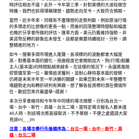
時評估相去不遠！
此外，今年第三季，針對美債的大波段做空
時機，我們也抓得堪稱理想，趨勢走向至今，大致符合預期。
當然，近半年來，同樣有不盡理想的走勢判斷，例如原油行情
的多頭走的比想像的更長一點，而後的回落整理時間點和幅度
也晚於分享會所做的評估。匯率方面，美元仍舊維持強勢，非
美貨幣反轉的跡象迄未發生，這都是需要持續檢討、分析、調
整精進的地方。
如今，隨著多頭市場進入尾聲，各項標的的波動都會大幅提
高，對應基本面的變化、扭曲程度也會開始加大，狗(行情)脫離
主人(基本面)的時間點越來越多，在這樣的情況下，永遠將風險
控管擺至第一位，審慎追求獲利，並耐心靜待基本面的發酵，
仍將是未來半年至一年決勝的關鍵。如果您對未來一年整體市
場趨勢走向和轉折研判有興趣，想了解各投資標的潛在價值所
在，歡迎您來共襄盛舉~感謝！
本次分享會維持和今年年中同樣的場次規模，分別為台北一
場、台中、新竹、高雄、台北二場。
當特定場次報名人數未達
40人時，則該場次將直接取消，不予舉辦。不便之處還請大家
見諒m(_ _)m
注意：各場次舉行先後順序為：
台北一場、台中、新竹、高
雄、台北二場