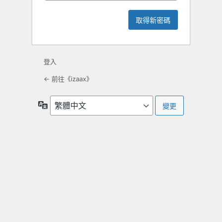
登入
← 前往《izaax》
語
言