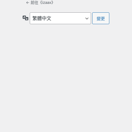
← 前往《izaax》
語
言